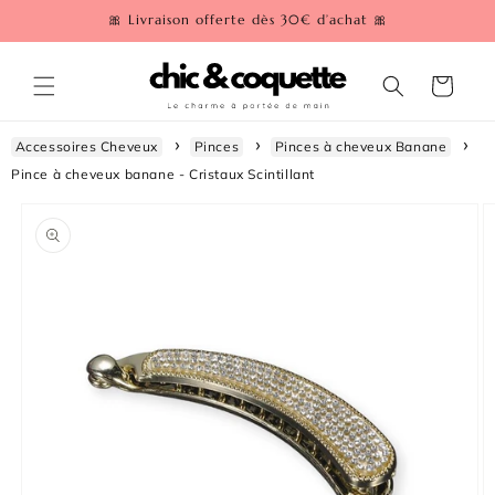
et
🎀 Livraison offerte dès 30€ d’achat 🎀
passer
au
contenu
Panier
Accessoires Cheveux
Pinces
Pinces à cheveux Banane
Pince à cheveux banane - Cristaux Scintillant
Passer aux
informations
produits